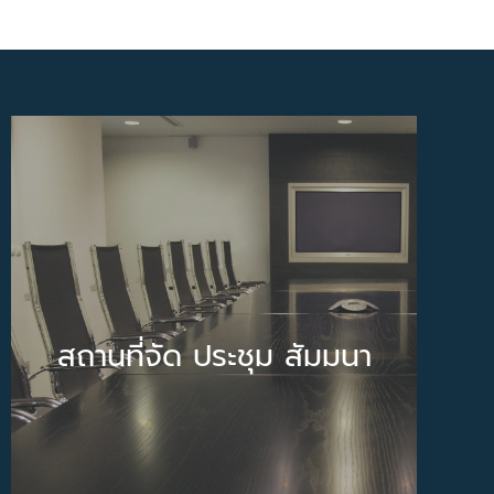
สถานที่จัดประชุม สัมมนา
จัดงานประชุม สัมมนา แบบครบวงจร
สำหรับหน่วยงานราชการ เอกชน องค์กร
สถานที่จัด ประชุม สัมมนา
ต่างๆและรัฐวิสาหกิจ สามารถจัดได้ตามงบ
ประมาณ ดูแลด้วยทีมงานมืออาชีพ อุปกรณ์
ได้มาตรฐาน
รายละเอียด