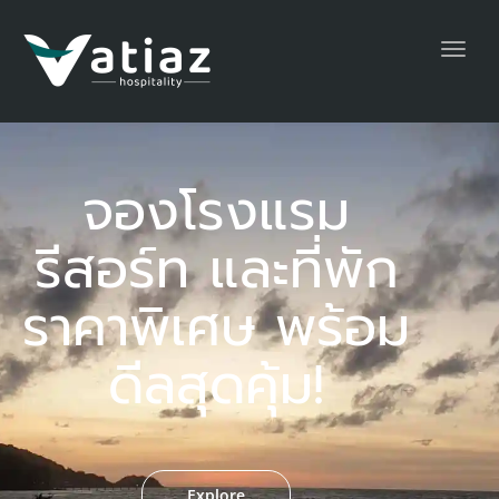
Toggl
navig
จองโรงแรม
รีสอร์ท และที่พัก
ราคาพิเศษ พร้อม
ดีลสุดคุ้ม!
Explore