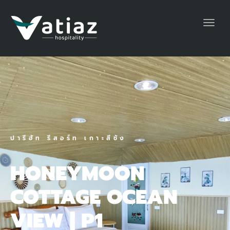
Toggl
navig
ปารีฮัท รีสอร์ท เกาะสีชัง
HONEYMOON
COTTAGE OCEAN
VIEW | P1