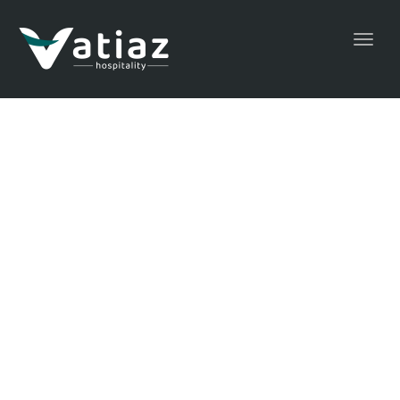
Toggl
navig
ห้องพักราคาพิเศษ
สำหรับการเข้าพัก
แบบกรุ๊ป
ราคาเริ่มต้น บาท