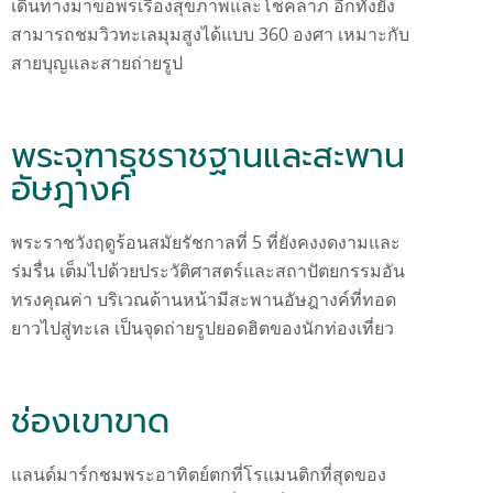
เดินทางมาขอพรเรื่องสุขภาพและโชคลาภ อีกทั้งยัง
สามารถชมวิวทะเลมุมสูงได้แบบ 360 องศา เหมาะกับ
สายบุญและสายถ่ายรูป
พระจุฑาธุชราชฐานและสะพาน
อัษฎางค์
พระราชวังฤดูร้อนสมัยรัชกาลที่ 5 ที่ยังคงงดงามและ
ร่มรื่น เต็มไปด้วยประวัติศาสตร์และสถาปัตยกรรมอัน
ทรงคุณค่า บริเวณด้านหน้ามีสะพานอัษฎางค์ที่ทอด
ยาวไปสู่ทะเล เป็นจุดถ่ายรูปยอดฮิตของนักท่องเที่ยว
ช่องเขาขาด
แลนด์มาร์กชมพระอาทิตย์ตกที่โรแมนติกที่สุดของ