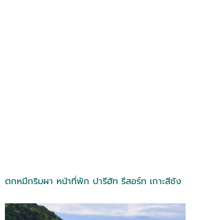
ตกหมึกริมผา หน้าที่พัก ปารีฮัท รีสอร์ท เกาะสีชัง