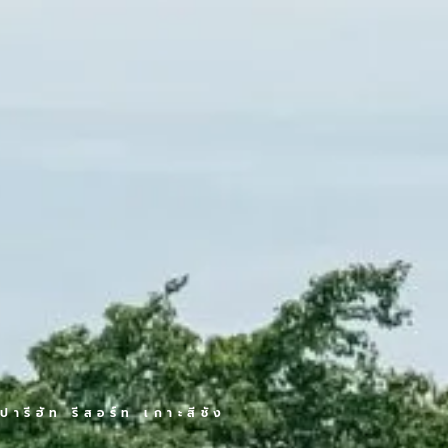
ปารีฮัท รีสอร์ท เกาะสีชัง