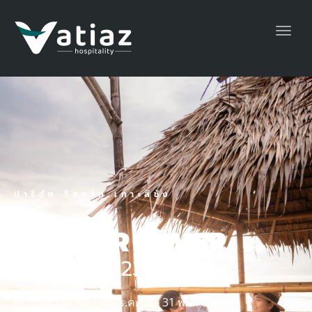
Toggl
navig
ปารีฮัท รีสอร์ท เกาะสีชัง
SUMMER SAVER
ราคาเริ่มต้น 2350 บาท
ระยะเวลาจอง: 25 ธ.ค. 68 - 31 พ.ค. 69