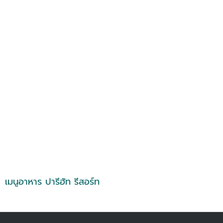
เมนูอาหาร ปารีฮัท รีสอร์ท